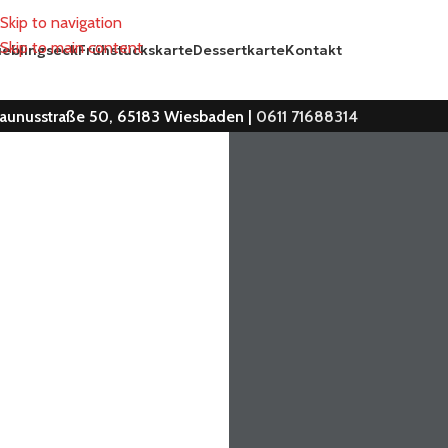
Skip to navigation
Skip to main content
ieblingseck
Frühstückskarte
Dessertkarte
Kontakt
aunusstraße 50, 65183 Wiesbaden |
0611 71688314