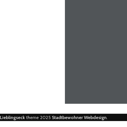
Lieblingseck
theme
2025
Stadtbewohner Webdesign
.